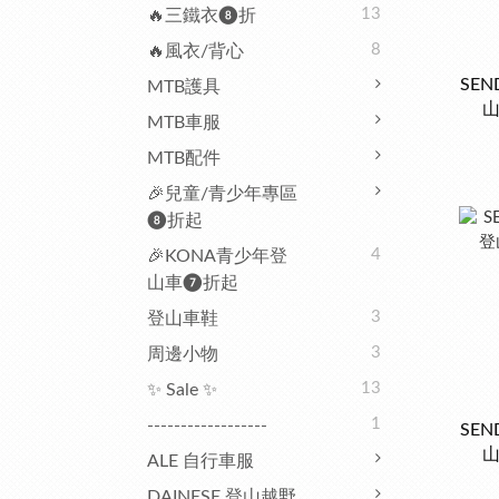
13
🔥三鐵衣❽折
8
🔥風衣/背心
SEN
MTB護具
山
MTB車服
MTB配件
🎉兒童/青少年專區
❽折起
4
🎉KONA青少年登
山車❼折起
3
登山車鞋
3
周邊小物
13
✨ Sale ✨
1
------------------
SEN
山
ALE 自行車服
DAINESE 登山越野