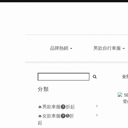
品牌熱銷
男款自行車服
全
分類
🔥男款車服❼折起
🔥女款車服❼➎折
起