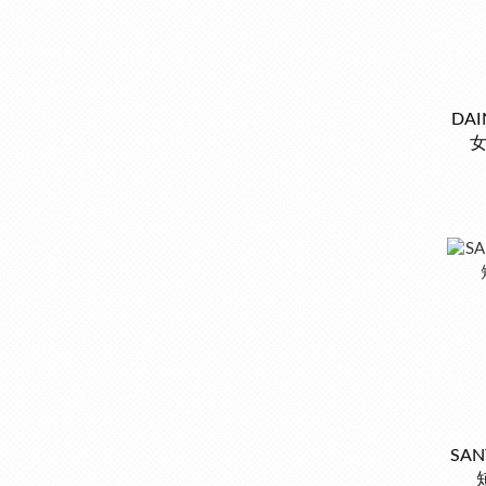
DAI
女
SA