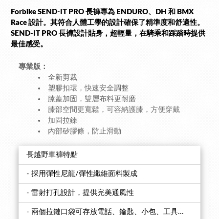
Forbike SEND-IT PRO 長褲專為 ENDURO、DH 和 BMX
Race 設計。其符合人體工學的設計確保了精準度和舒適性。
SEND-IT PRO 長褲設計貼身，超輕量，在騎乘和踩踏時提供
最佳感受。
專業版：
全新剪裁
塑膠扣環，快速安全調整
膝蓋加固，雙層布料更耐磨
膝部空間更寬鬆，可容納護膝，方便穿戴
加固拉鍊
內部矽膠條，防止滑動
長越野車褲特點
- 採用彈性尼龍/彈性纖維面料製成
- 雷射打孔設計，提供完美通風性
- 兩個拉鏈口袋可存放電話、鑰匙、小包、工具...