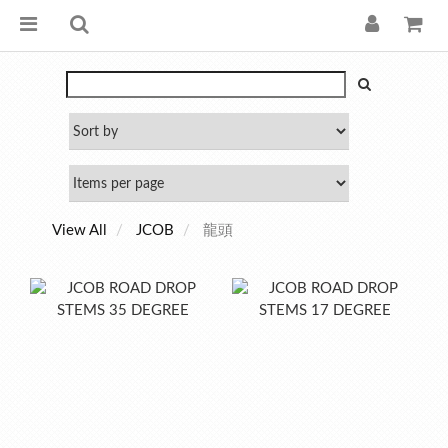
龍頭
View All
JCOB