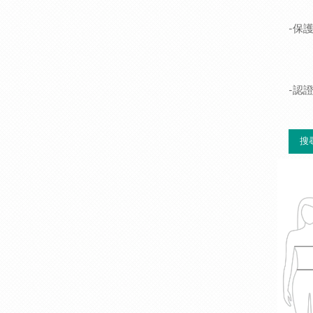
-保
-認
搜