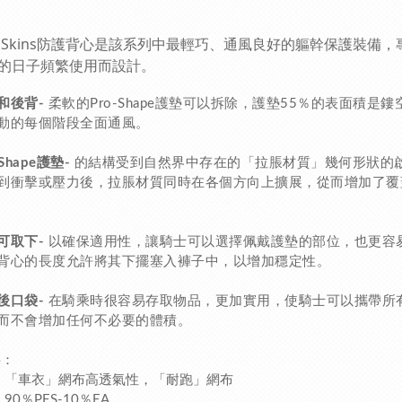
ail Skins防護背心是該系列中最輕巧、通風良好的軀幹保護裝備
的日子頻繁使用而設計。
和後背-
柔軟的Pro-Shape護墊可以拆除，護墊55％的表面積是鏤
動的每個階段全面通風。
-Shape護墊-
的結構受到自然界中存在的「拉脹材質」幾何形狀的
到衝擊或壓力後，拉脹材質同時在各個方向上擴展，從而增加了覆
可取下-
以確保適用性，讓騎士可以選擇佩戴護墊的部位，也更容
背心的長度允許將其下擺塞入褲子中，以增加穩定性。
後口袋-
在騎乘時很容易存取物品，更加實用，使騎士可以攜帶所
而不會增加任何不必要的體積。
料：
「車衣」網布高透氣性，「耐跑」網布
90％PES-10％EA