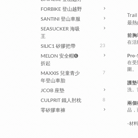
FORBIKE 登山越野
Tr
SANTINI 登山車服
最熱
SEASUCKER 海吸
前胸
王
在活
23
SILIC1 矽膠把帶
MELON 安全帽➏
Pro
在受
折起
圍。
7
MAXXIS 兒童青少
年登山車胎
護墊
洗。
JCOB 座墊
8
CULPRIT 鐵人肘枕
兩個
零矽膠車褲
品，
-材