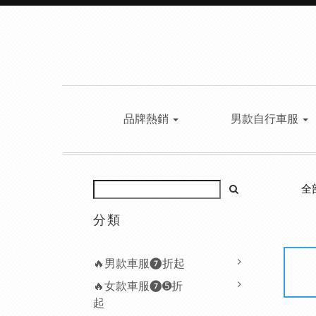
品牌熱銷
男款自行車服
全
分類
🔥男款車服❼折起
🔥女款車服❼➎折
起