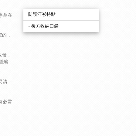
，專為在
防護汗衫特點
- 後方收納口袋
空的，
啟發，
蓋範
易清
有必需