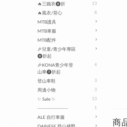
13
🔥三鐵衣❽折
8
🔥風衣/背心
MTB護具
MTB車服
MTB配件
🎉兒童/青少年專區
❽折起
4
🎉KONA青少年登
山車❼折起
3
登山車鞋
3
周邊小物
13
✨ Sale ✨
1
------------------
ALE 自行車服
商
DAINESE 登山越野