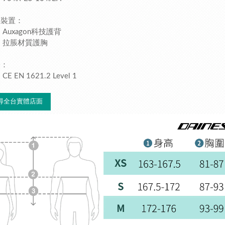
護裝置：
Auxagon科技護背
拉脹材質護胸
證：
CE EN 1621.2 Level 1
尋全台實體店面