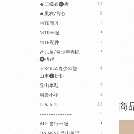
13
🔥三鐵衣❽折
8
🔥風衣/背心
MTB護具
MTB車服
MTB配件
🎉兒童/青少年專區
❽折起
4
🎉KONA青少年登
山車❼折起
3
登山車鞋
3
周邊小物
商
13
✨ Sale ✨
1
------------------
ALE 自行車服
DAINESE 登山越野