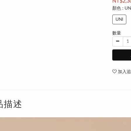
NT$2,3
顏色
: UN
UNI
數量
加入追
品描述