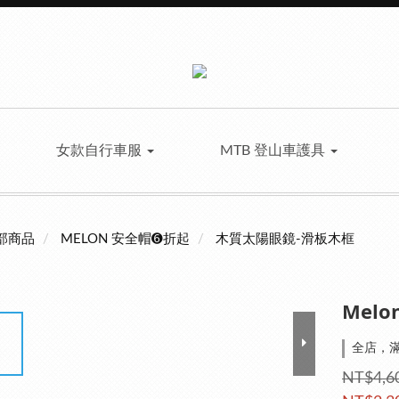
女款自行車服
MTB 登山車護具
部商品
MELON 安全帽➏折起
木質太陽眼鏡-滑板木框
Melo
全店，滿
NT$4,6