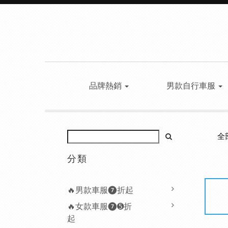
品牌熱銷
男款自行車服
全
分類
🔥男款車服❼折起
🔥女款車服❼➎折
起