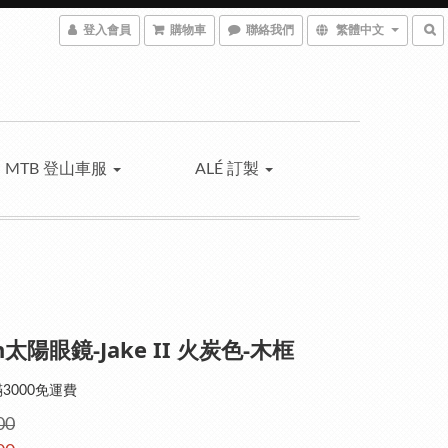
登入會員
購物車
聯絡我們
繁體中文
MTB 登山車服
ALÉ 訂製
n太陽眼鏡-Jake II 火炭色-木框
3000免運費
00