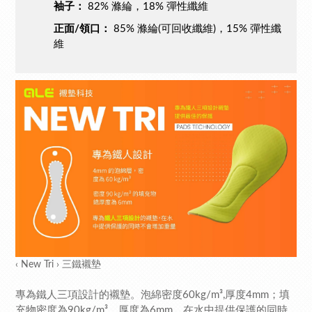
袖子：
82% 滌綸，18% 彈性纖維
正面/領口：
85% 滌綸(可回收纖維)，15% 彈性纖
維
‹ New Tri › 三鐵襯墊
專為鐵人三項設計的襯墊。泡綿密度60kg/m³,厚度4mm；填
充物密度為90kg/m³，厚度為6mm。在水中提供保護的同時