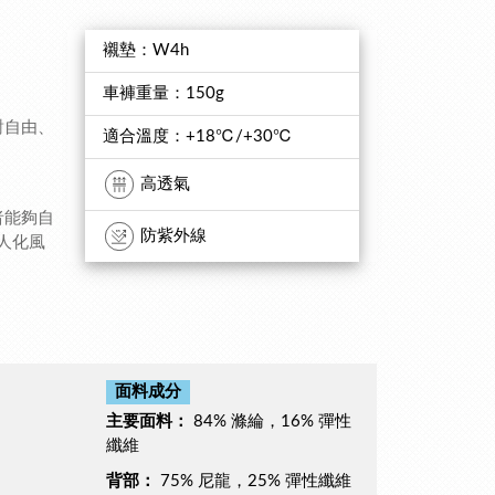
襯墊：W4h
車褲重量：150g
對自由、
適合溫度：+18℃/+30℃
高透氣
者能夠自
防紫外線
人化風
面料成分
主要面料：
84% 滌綸，16% 彈性
纖維
背部：
75% 尼龍，25% 彈性纖維