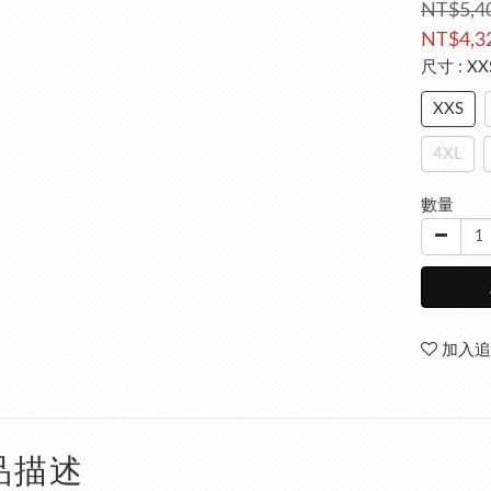
NT$5,4
NT$4,3
尺寸
: XX
XXS
4XL
數量
加入追
品描述