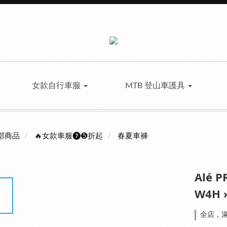
女款自行車服
MTB 登山車護具
部商品
🔥女款車服❼➎折起
春夏車褲
Alé 
W4H 
全店，滿