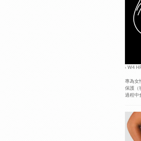
‹ W4 
專為女
保護（
過程中