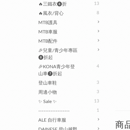
13
🔥三鐵衣❽折
8
🔥風衣/背心
MTB護具
MTB車服
MTB配件
🎉兒童/青少年專區
❽折起
4
🎉KONA青少年登
山車❼折起
3
登山車鞋
3
周邊小物
13
✨ Sale ✨
1
------------------
ALE 自行車服
商
DAINESE 登山越野