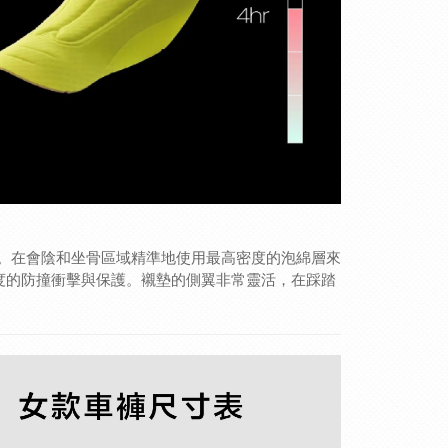
。在會陰和坐骨區域精準地使用最高密度的泡綿層來
大程度的防撞衝擊與保護。襯墊的側翼非常靈活，在踩踏