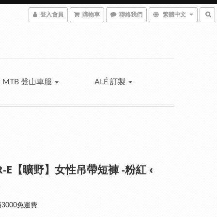
登入會員
購物車
聯絡我們
繁體中文
MTB 登山車服
ALÉ 訂製
PR-E【曠野】女性吊帶短褲 -粉紅 ‹
›
3000免運費