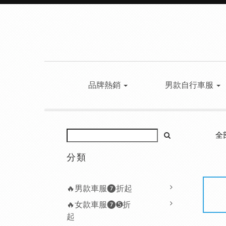
品牌熱銷
男款自行車服
全
分類
🔥男款車服❼折起
🔥女款車服❼➎折
起