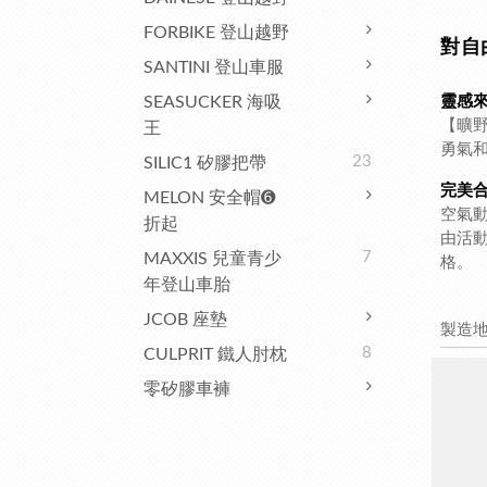
FORBIKE 登山越野
對自
SANTINI 登山車服
SEASUCKER 海吸
靈感
【曠
王
勇氣
23
SILIC1 矽膠把帶
完美
MELON 安全帽➏
空氣
折起
由活
7
MAXXIS 兒童青少
格。
年登山車胎
JCOB 座墊
製造
8
CULPRIT 鐵人肘枕
零矽膠車褲