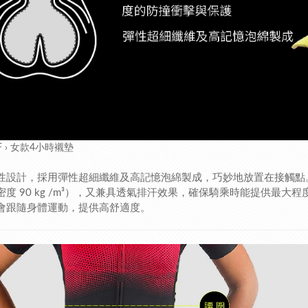
HF › 女款4小時襯墊
性設計，採用彈性超細纖維及高記憶泡綿製成，巧妙地放置在接觸點
密度 90 kg /m³），又兼具透氣排汗效果，確保騎乘時能提供最
會跟隨身體運動，提供高舒適度。