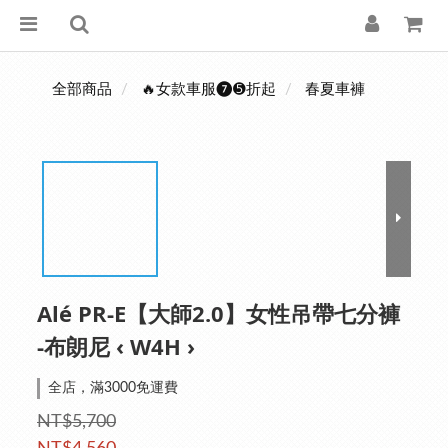
全部商品
🔥女款車服❼➎折起
春夏車褲
Alé PR-E【大師2.0】女性吊帶七分褲
-布朗尼 ‹ W4H ›
全店，滿3000免運費
NT$5,700