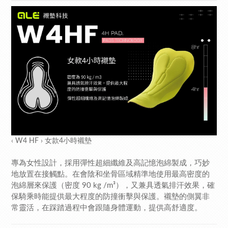
‹ W4 HF › 女款4小時襯墊
專為女性設計，採用彈性超細纖維及高記憶泡綿製成，巧妙
地放置在接觸點。在會陰和坐骨區域精準地使用最高密度的
泡綿層來保護（密度 90 kg /m³），又兼具透氣排汗效果，確
保騎乘時能提供最大程度的防撞衝擊與保護。襯墊的側翼非
常靈活，在踩踏過程中會跟隨身體運動，提供高舒適度。