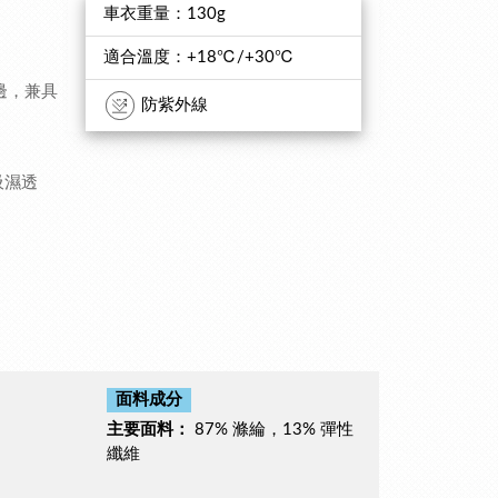
車衣重量：130g
適合溫度：+18℃/+30℃
邊，兼具
防紫外線
吸濕透
面料成分
主要面料：
87% 滌綸，13% 彈性
纖維