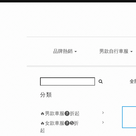
品牌熱銷
男款自行車服
全
分類
🔥男款車服❼折起
🔥女款車服❼➎折
起