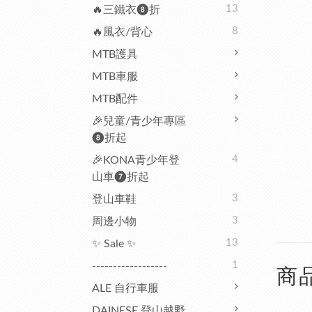
13
🔥三鐵衣❽折
8
🔥風衣/背心
MTB護具
MTB車服
MTB配件
🎉兒童/青少年專區
❽折起
4
🎉KONA青少年登
山車❼折起
3
登山車鞋
3
周邊小物
13
✨ Sale ✨
1
------------------
商
ALE 自行車服
DAINESE 登山越野