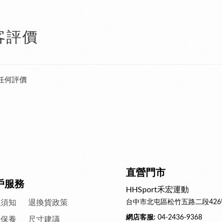
客評價
任何評價
直營門市
戶服務
HHSport禾宏運動
買須知
退換貨政策
台中市北屯區松竹五路二段426
網店客服:
04-2436-9368
滌保養
尺寸建議