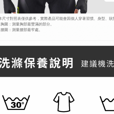
(本尺寸對照表僅供參考，實際產品可能會因個人穿著習慣、身型、狀
1.胸圍：測量胸部最豐滿的部分。
2.腰圍：測量腰部最窄處。