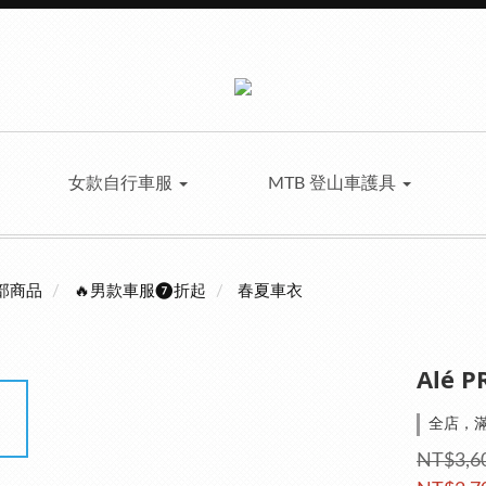
女款自行車服
MTB 登山車護具
部商品
🔥男款車服❼折起
春夏車衣
Alé
全店，滿
NT$3,6