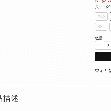
NT$2,7
尺寸
: XS
XXS
4XL
數量
加入追
品描述