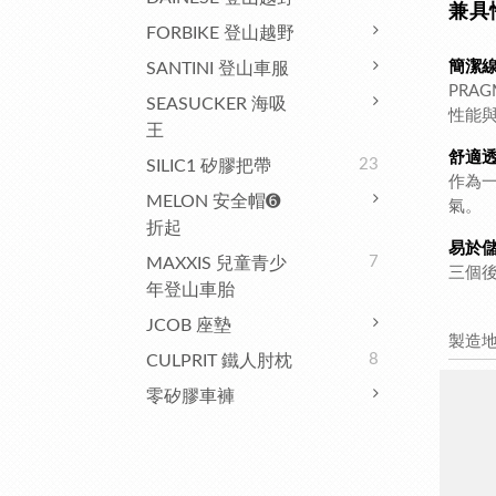
兼具
FORBIKE 登山越野
簡潔
SANTINI 登山車服
PRA
SEASUCKER 海吸
性能
王
舒適
23
SILIC1 矽膠把帶
作為
MELON 安全帽➏
氣。
折起
易於
7
MAXXIS 兒童青少
三個
年登山車胎
JCOB 座墊
製造
8
CULPRIT 鐵人肘枕
零矽膠車褲