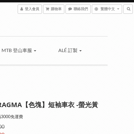
登入會員
購物車
聯絡我們
繁體中文
MTB 登山車服
ALÉ 訂製
 PRAGMA【色塊】短袖車衣 -螢光黃
3000免運費
00