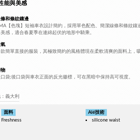
性能與美感
線條和條紋鑲邊
GMA【色塊】短袖車衣設計簡約，採用單色配色、簡潔線條和條紋鑲
與美感，適合春夏季在連綿起伏的地形中騎乘。
透氣
一款簡單直接的服裝，其極致簡約的風格體現在柔軟清爽的面料上，
儲物
後口袋;後口袋與車衣正面的反光徽標，可在黑暗中保持高可視度。
地：義大利
面料
Alé技術
Freshness
silicone waist