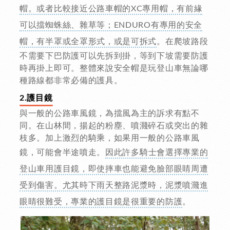
帽。或者比較接近公路車帽的XC專用帽，有前緣
可以擋蜘蛛絲、雜草等；ENDURO有專用的安全
帽，有半罩或全罩形式，或是可拆式
。在爬坡路段
不需要下巴防護可以先拆到掛，等到下坡需要防護
時再掛上即可。整體來說安全帽是玩登山車無論哪
種路線都非常必備的護具。
2.護目鏡
與一般的公路車風鏡，為擋風為主的訴求有點不
同。在山林間，揚起的粉塵、噴濺碎石或突出的雜
枝多。加上激烈的騎乘，如果用一般的公路車風
鏡，可能會半途噴走。
因此許多騎士會選擇專業的
登山車用護目鏡，即使摔車也能避免臉部眼睛周遭
受到傷害。尤其時下雨天整路泥漿時，泥漿噴濺進
眼睛很難受，專業的護目鏡是很重要的防護
。