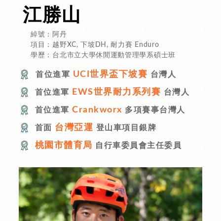
江勝山
綽號：阿丹
項目：越野XC, 下坡DH, 耐力賽 Enduro
學歷：台北市立大學休閒運動管理學系碩士班
UCI世界盃下坡賽
首位進軍
台灣人
EWS世界耐力系列賽
首位進軍
台灣人
Crankworx
首位進軍
多項賽事台灣人
台灣亞運
首面
登山車項目銀牌
桃園市體育局
自行車委員會主任委員