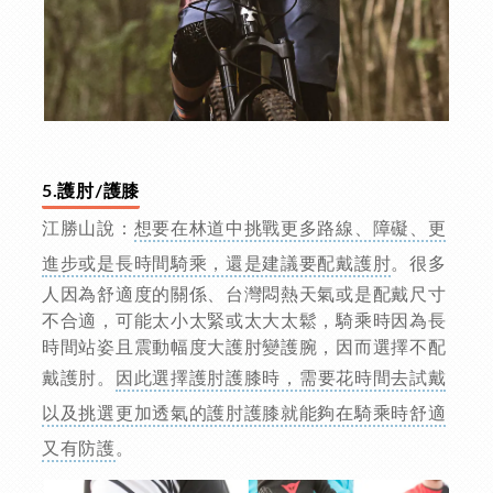
5.護肘/護膝
江勝山說：
想要在林道中挑戰更多路線、障礙、更
進步或是長時間騎乘，還是建議要配戴護肘
。很多
人因為舒適度的關係、台灣悶熱天氣或是配戴尺寸
不合適，可能太小太緊或太大太鬆，騎乘時因為長
時間站姿且震動幅度大護肘變護腕，因而選擇不配
戴護肘。
因此選擇護肘護膝時，需要花時間去試戴
以及挑選更加透氣的護肘護膝就能夠在騎乘時舒適
又有防護
。