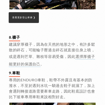
查看更多登山車褲 ❯
8.襪子
建議穿厚襪子，因為在天然的地形之中，有許多鬆
散的碎石，可能輪子壓過去碎石就直接往身上噴，
或是遇到芒草、雜枝等容易受傷，因此
選擇厚襪子
能更好的保護自己
。
9.車鞋
專用的ENDURO車鞋，鞋帶不外露且有基本的防
潑水，不至於遇到水坑一騎過去鞋子就濕了，加上
會遇到轉接道路需要牽車走路，因此鞋底設計也會
比下坡車專用車鞋來說相對好走。