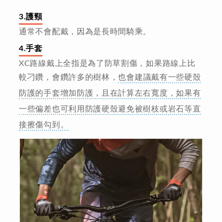
3.護頸
通常不會配戴，因為是長時間騎乘。
4.手套
XC路線戴上全指是為了防草割傷，如果路線上比
較刁鑽，會鑽許多的樹林，
也會建議戴有一些硬殼
防護的手套增加防護，且在計算左右寬度，如果有
一些偏差也可利用防護硬殼避免被樹枝或岩石等直
接擦傷勾到。